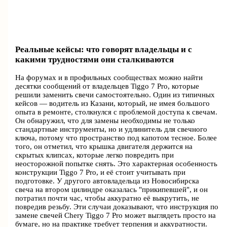
Реальные кейсы: что говорят владельцы и с
какими трудностями они сталкиваются
На форумах и в профильных сообществах можно найти
десятки сообщений от владельцев Tiggo 7 Pro, которые
решили заменить свечи самостоятельно. Один из типичных
кейсов — водитель из Казани, который, не имея большого
опыта в ремонте, столкнулся с проблемой доступа к свечам.
Он обнаружил, что для замены необходимы не только
стандартные инструменты, но и удлинитель для свечного
ключа, потому что пространство под капотом тесное. Более
того, он отметил, что крышка двигателя держится на
скрытых клипсах, которые легко повредить при
неосторожной попытке снять. Это характерная особенность
конструкции Tiggo 7 Pro, и её стоит учитывать при
подготовке. У другого автовладельца из Новосибирска
свеча на втором цилиндре оказалась "прикипевшей", и он
потратил почти час, чтобы аккуратно её выкрутить, не
повредив резьбу. Эти случаи доказывают, что инструкция по
замене свечей Chery Tiggo 7 Pro может выглядеть просто на
бумаге, но на практике требует терпения и аккуратности.