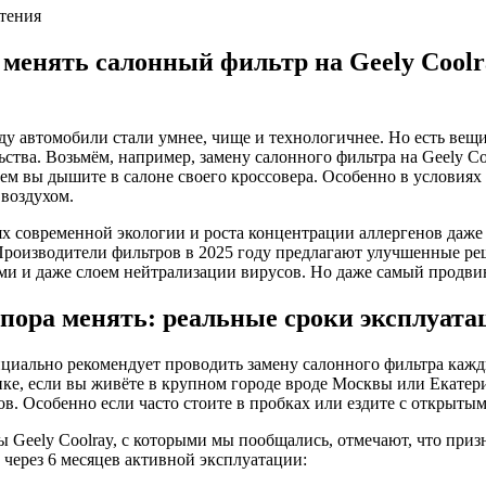
чтения
 менять салонный фильтр на Geely Coolr
ду автомобили стали умнее, чище и технологичнее. Но есть вещ
ства. Возьмём, например, замену салонного фильтра на Geely Coo
чем вы дышите в салоне своего кроссовера. Особенно в услови
воздухом.
х современной экологии и роста концентрации аллергенов даже 
 Производители фильтров в 2025 году предлагают улучшенные р
и и даже слоем нейтрализации вирусов. Но даже самый продвин
 пора менять: реальные сроки эксплуата
циально рекомендует проводить замену салонного фильтра кажд
ке, если вы живёте в крупном городе вроде Москвы или Екатери
в. Особенно если часто стоите в пробках или ездите с открыт
 Geely Coolray, с которыми мы пообщались, отмечают, что приз
через 6 месяцев активной эксплуатации: