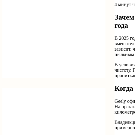
4 минут 
Зачем
года
В 2025 го
вмешатель
зависит, 
пыльным 
В условия
чистоту.
пропиткам
Когда
Geely офи
На практи
километро
Владельцы
примерно 