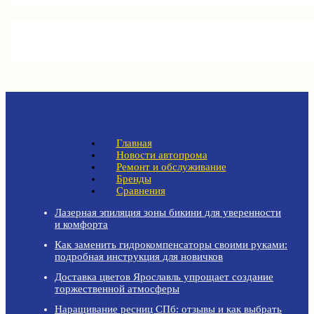
Главная
Новости автопрома
Ремонт и обслуживание
Бренды
Сравнения
Лазерная эпиляция зоны бикини для уверенности
и комфорта
Как заменить гидрокомпенсаторы своими руками:
подробная инструкция для новичков
Доставка цветов Ярославль упрощает создание
торжественной атмосферы
Наращивание ресниц СПб: отзывы и как выбрать