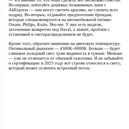
— это именно то, что пора сделать, вот несколько советов.
Во-первых, избегайте дешёвых безымянных ламп с
AliExpress — они могут светить красиво, но слепить всех
подряд. Во-вторых, отдавайте предпочтение брендам,
которые специализируются на автомобильной оптике:
Osram, Philips, Koito, Sho-me. У них есть модели,
заточенные конкретно под Haval, а значит, проблем с
установкой и светораспределением не будет.
Кроме того, обратите внимание на цветовую температуру.
Оптимальный диапазон — 4300К–6000К. Больше — будет
слишком холодный свет, хуже видимость в тумане. Меньше
— уже не отличается от обычной галогенки. И не забывайте
о сертификации: в 2025 году всё строже относятся к свету,
который может ослепить встречный поток.