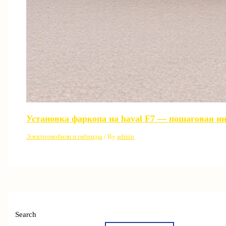
Установка фаркопа на haval F7 — пошаговая и
Электромобили и гибриды
/ By
admin
Search